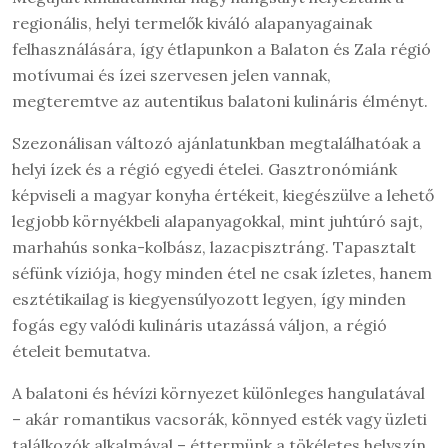
regionális, helyi termelők kiváló alapanyagainak
felhasználására, így étlapunkon a Balaton és Zala régió
motívumai és ízei szervesen jelen vannak,
megteremtve az autentikus balatoni kulináris élményt.
Szezonálisan változó ajánlatunkban megtalálhatóak a
helyi ízek és a régió egyedi ételei. Gasztronómiánk
képviseli a magyar konyha értékeit, kiegészülve a lehető
legjobb környékbeli alapanyagokkal, mint juhtúró sajt,
marhahús sonka-kolbász, lazacpisztráng. Tapasztalt
séfünk víziója, hogy minden étel ne csak ízletes, hanem
esztétikailag is kiegyensúlyozott legyen, így minden
fogás egy valódi kulináris utazássá váljon, a régió
ételeit bemutatva.
A balatoni és hévízi környezet különleges hangulatával
– akár romantikus vacsorák, könnyed esték vagy üzleti
találkozók alkalmával – éttermünk a tökéletes helyszín.