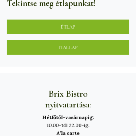
Tekintse meg étlapunkat!
ÉTLAP
ITALLAP
Brix Bistro
nyitvatartása:
Hétfőtől-vasárnapig:
10.00-tól 22.00-ig.
A’la carte