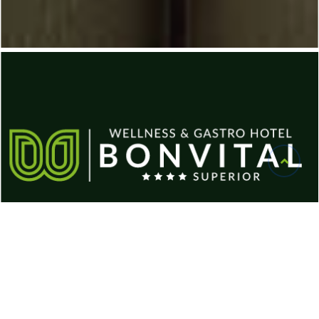
A Bonvital Hotel egy felnőtt és kutyabarát wellness
szálláshely, ahol pihenés és kényeztetés várja a
vendégeket. Gourmet éttermünkben ínycsiklandó
ételek és különleges élmények várják az ínyenceket.