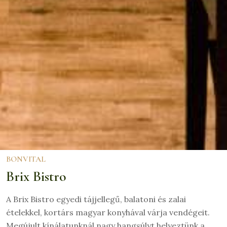
BONVITAL
Brix Bistro
A Brix Bistro egyedi tájjellegű, balatoni és zalai
ételekkel, kortárs magyar konyhával várja vendégeit.
Megújult kínálatunknál nagy hangsúlyt helyeztünk a