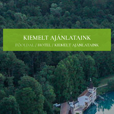
KIEMELT AJÁNLATAINK
FŐOLDAL
/
HOTEL
/
KIEMELT AJÁNLATAINK