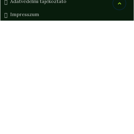
Adatvédelmi tájékoztató
Impresszum
Jogi nyilatkozat
Vendégtájékoztató
Menü
Kiemelt ajánlatok
Szobáink
Wellness
Ajándékutalvány