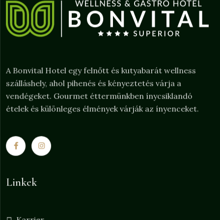
A Bonvital Hotel egy felnőtt és kutyabarát wellness
szálláshely, ahol pihenés és kényeztetés várja a
vendégeket. Gourmet éttermünkben ínycsiklandó
ételek és különleges élmények várják az ínyenceket.
Linkek
Karrier