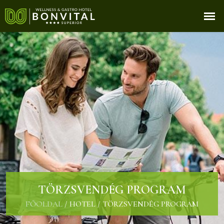
TÖRZSVENDÉG PROGRAM
FŐOLDAL
/
HOTEL
/
TÖRZSVENDÉG PROGRAM