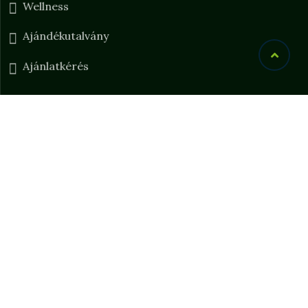
Wellness
Ajándékutalvány
Ajánlatkérés
Elérhetőségeink
info@bonvital.hu
8380 Hévíz Rákóczi utca 16-18.
+36 83 900 120
Ntak szám: SZ21006369
Bonvital Solution Kft. - Teljes körű visszaélés
bejelentési szolgáltatás