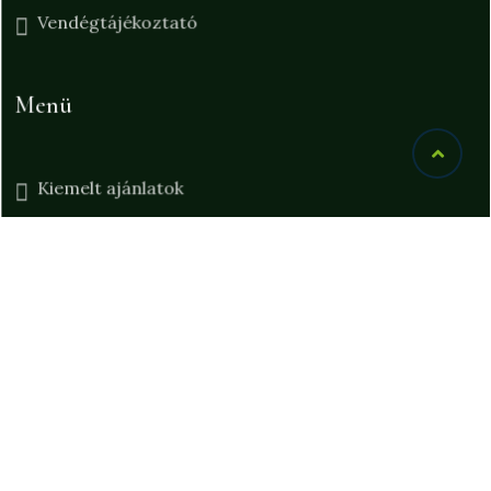
Vendégtájékoztató
Menü
Kiemelt ajánlatok
Szobáink
Wellness
Ajándékutalvány
Ajánlatkérés
Elérhetőségeink