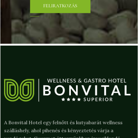
A Bonvital Hotel egy felnőtt és kutyabarát wellness
szálláshely, ahol pihenés és kényeztetés várja a
vendégeket. Gourmet éttermünkben ínycsiklandó